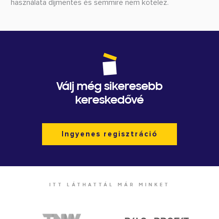
használata díjmentes és semmire nem kötelez.
Válj még sikeresebb
kereskedővé
Ingyenes regisztráció
ITT LÁTHATTÁL MÁR MINKET