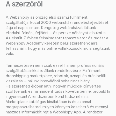
A szerzőről
A Webshippy az ország első számú fulfillment
szolgáltatója, közel 2000 webáruház rendelésteljesítését
látja el napi szinten. Rengeteg webáruházat láttunk
elindulni, felnőni, fejlődni – és persze néhányat elbukni is.
Az elmúlt 7 évben felhalmozott tapasztalatot és tudást a
Webshippy Academy keretein belül szeretnénk arra
felhasználni, hogy más online vállalkozásoknak is segítsünk
vele.
Természetesen nem csak ezzel, hanem professzionális
szolgáltatásainkkal is állunk rendelkezésre. Fulfillment,
dropshipping marketplace, robotok, aznapi és órán belüli
kiszállítás – nálunk innováióból soha nincs hiány!
Ha szeretnéd élőben látni, hogyan működik díjnyertes
szoftverünk és mi mindent tudsz követni benne, próbáld ki
ingyenesen! A rendszerben körül tudsz nézni a
Marketplace katalógus kínálatában is és azonnal
megtapasztalhatod, milyen könnyen kezelhető és mennyi
hasznos információt rejt a Webshippy App. A rendszer