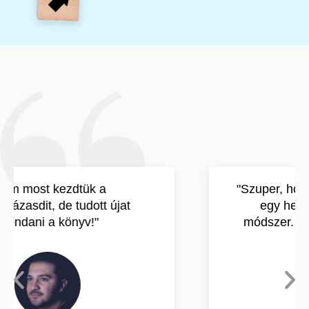
"Szuper, hogy így össze van gyűjtve
egy helyen rengeteg tipp és
módszer. Már csak választani kell
közülük."