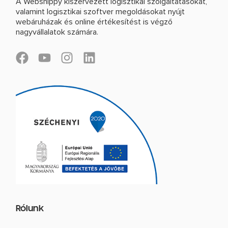
A Webshippy kiszervezett logisztikai szolgáltatásokat,
valamint logisztikai szoftver megoldásokat nyújt
webáruházak és online értékesítést is végző
nagyvállalatok számára.
F
Y
I
L
a
o
n
i
c
u
s
n
e
t
t
k
b
u
a
e
o
b
g
d
o
e
r
i
k
a
n
m
Rólunk