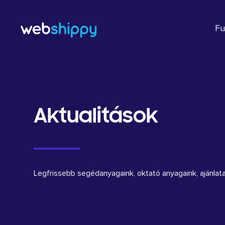
Skip
to
Fu
content
Aktualitások
Legfrissebb segédanyagaink, oktató anyagaink, ajánlata