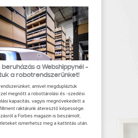
os beruházás a Webshippynél –
uk a robotrendszerünket!
j rendszerünket, amivel megdupláztuk
zzel megnőtt a robottárolási és -szedési
olási kapacitás, vagyis megnövekedett a
fillment raktárunk áteresztő képessége.
zásról a Forbes magazin is beszámolt,
zleteket ismerhetsz meg a kattintás után.