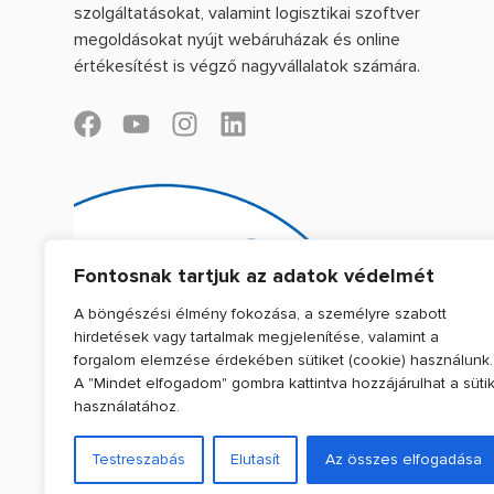
szolgáltatásokat, valamint logisztikai szoftver
megoldásokat nyújt webáruházak és online
értékesítést is végző nagyvállalatok számára.
F
Y
I
L
a
o
n
i
c
u
s
n
e
t
t
k
b
u
a
e
o
b
g
d
Fontosnak tartjuk az adatok védelmét
o
e
r
i
k
a
n
A böngészési élmény fokozása, a személyre szabott
m
hirdetések vagy tartalmak megjelenítése, valamint a
forgalom elemzése érdekében sütiket (cookie) használunk.
A "Mindet elfogadom" gombra kattintva hozzájárulhat a süti
használatához.
© 2022. WEBSHIPPY KFT. MINDEN JOG FENNTARTVA. |
ADATKEZ
Testreszabás
Elutasít
Az összes elfogadása
BY
KONVERTED.IO