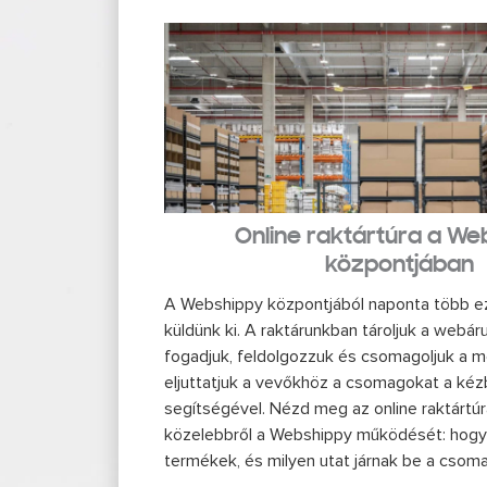
Online raktártúra a We
központjában
A Webshippy központjából naponta több 
küldünk ki. A raktárunkban tároljuk a webár
fogadjuk, feldolgozzuk és csomagoljuk a 
eljuttatjuk a vevőkhöz a csomagokat a kéz
segítségével. Nézd meg az online raktártú
közelebbről a Webshippy működését: hogy
termékek, és milyen utat járnak be a csoma