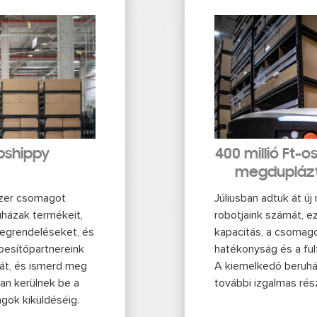
bshippy
400 millió Ft-
megduplázt
ezer csomagot
Júliusban adtuk át ú
uházak termékeit,
robotjaink számát, e
megrendeléseket, és
kapacitás, a csomag
besítőpartnereink
hatékonyság és a ful
rát, és ismerd meg
A kiemelkedő beruhá
an kerülnek be a
további izgalmas rés
gok kiküldéséig.