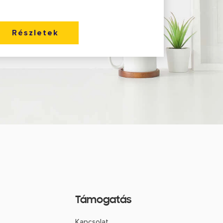
Részletek
Támogatás
Kapcsolat