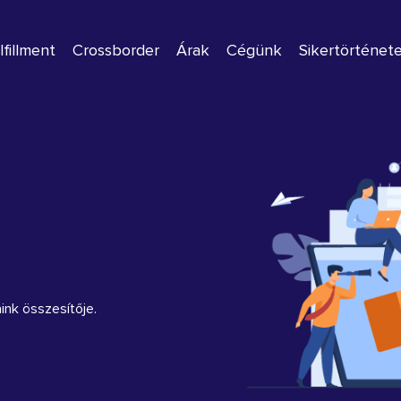
lfillment
Crossborder
Árak
Cégünk
Sikertörténet
ink összesítője.