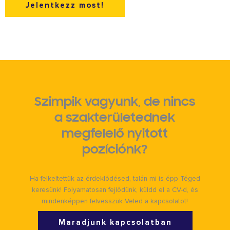
Jelentkezz most!
Szimpik vagyunk, de nincs
a szakterületednek
megfelelő nyitott
pozíciónk?
Ha felkeltettük az érdeklődésed, talán mi is épp Téged
keresünk! Folyamatosan fejlődünk, küldd el a CV-d, és
mindenképpen felvesszük Veled a kapcsolatot!
Maradjunk kapcsolatban