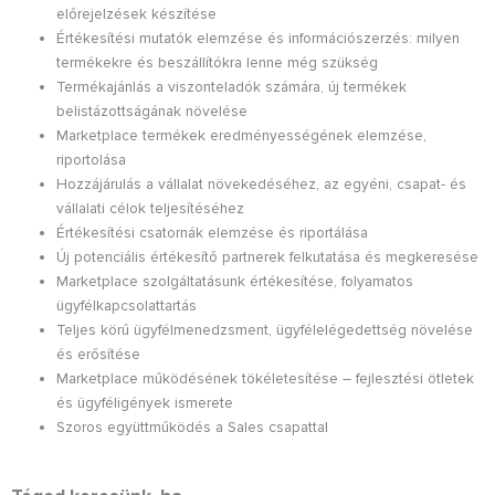
előrejelzések készítése
Értékesítési mutatók elemzése és információszerzés: milyen
termékekre és beszállítókra lenne még szükség
Termékajánlás a viszonteladók számára, új termékek
belistázottságának növelése
Marketplace termékek eredményességének elemzése,
riportolása
Hozzájárulás a vállalat növekedéséhez, az egyéni, csapat- és
vállalati célok teljesítéséhez
Értékesítési csatornák elemzése és riportálása
Új potenciális értékesítő partnerek felkutatása és megkeresése
Marketplace szolgáltatásunk értékesítése, folyamatos
ügyfélkapcsolattartás
Teljes körű ügyfélmenedzsment, ügyfélelégedettség növelése
és erősítése
Marketplace működésének tökéletesítése – fejlesztési ötletek
és ügyféligények ismerete
Szoros együttműködés a Sales csapattal