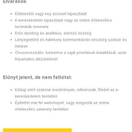
Elvárások
Értékesítői vagy key account tapasztalat
E-kereskedelmi tapasztalat vagy az online értékesítési
technikák ismerete
Erős riporting és analitikus, elemző kézség
Lényegretörő és hatékony kommunikációs készség szóban és
írásban
Önszerveződés, beleértve a saját prioritások kialakítását, azok
folyamatos ütköztetését
Előnyt jelent, de nem feltétel:
Eddigi elért szakmai eredmények, referenciák, főként az e-
kereskedelem területén
Építettél már fel webshopot, vagy dolgoztál az online
értékesítés valamely területén