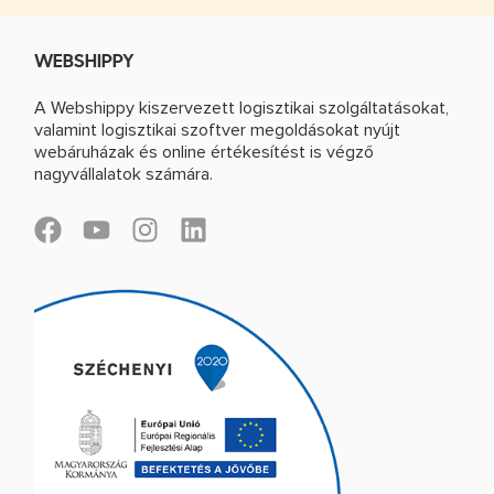
WEBSHIPPY
A Webshippy kiszervezett logisztikai szolgáltatásokat,
valamint logisztikai szoftver megoldásokat nyújt
webáruházak és online értékesítést is végző
nagyvállalatok számára.
F
Y
I
L
a
o
n
i
c
u
s
n
e
t
t
k
b
u
a
e
o
b
g
d
o
e
r
i
k
a
n
m