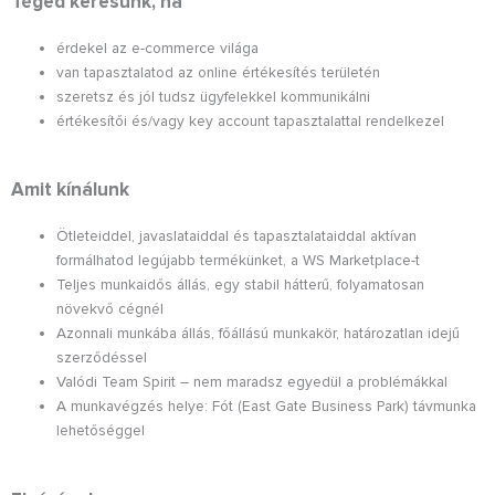
Téged keresünk, ha
érdekel az e-commerce világa
van tapasztalatod az online értékesítés területén
szeretsz és jól tudsz ügyfelekkel kommunikálni
értékesítői és/vagy key account tapasztalattal rendelkezel
Amit kínálunk
Ötleteiddel, javaslataiddal és tapasztalataiddal aktívan
formálhatod legújabb termékünket, a WS Marketplace-t
Teljes munkaidős állás, egy stabil hátterű, folyamatosan
növekvő cégnél
Azonnali munkába állás, főállású munkakör, határozatlan idejű
szerződéssel
Valódi Team Spirit – nem maradsz egyedül a problémákkal
A munkavégzés helye: Fót (East Gate Business Park) távmunka
lehetőséggel