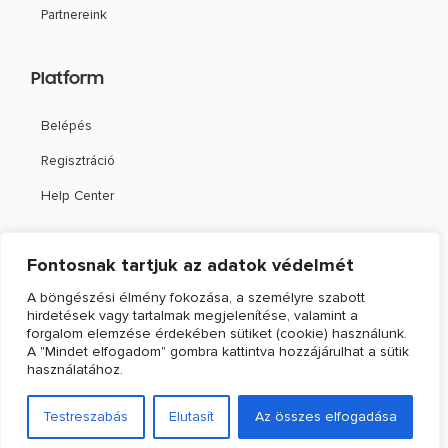
Partnereink
Platform
Belépés
Regisztráció
Help Center
Támogatás
Fontosnak tartjuk az adatok védelmét
A böngészési élmény fokozása, a személyre szabott
Kapcsolat
hirdetések vagy tartalmak megjelenítése, valamint a
Webshippy Academy
forgalom elemzése érdekében sütiket (cookie) használunk.
Ebook: Online értékesítési megoldások
A "Mindet elfogadom" gombra kattintva hozzájárulhat a sütik
használatához.
© 2022. WEBSHIPPY KFT. MINDEN JOG FENNTARTVA. |
ADATKEZELÉSI TÁJÉKOZTATÓ
|
Testreszabás
Elutasít
Az összes elfogadása
VISSZAÉLÉS-BEJELENTÉSI SZABÁLYZAT
|
BEJELENTŐVÉDELMI ADATKEZELÉSI
TÁJÉKOZTATÓ
| DESIGNED WITH
BY
KONVERTED.IO