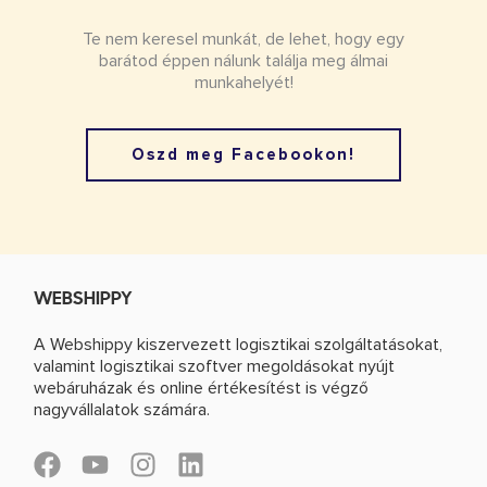
Te nem keresel munkát, de lehet, hogy egy
barátod éppen nálunk találja meg álmai
munkahelyét!
Oszd meg Facebookon!
WEBSHIPPY
A Webshippy kiszervezett logisztikai szolgáltatásokat,
valamint logisztikai szoftver megoldásokat nyújt
webáruházak és online értékesítést is végző
nagyvállalatok számára.
F
Y
I
L