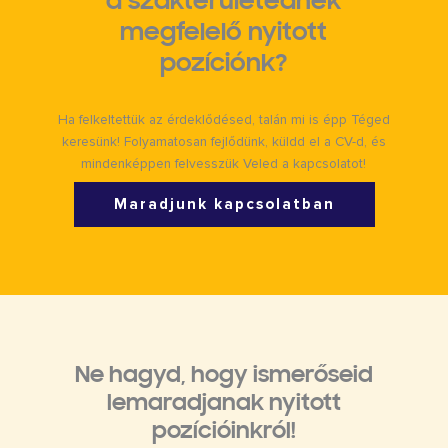
a szakterületednek
megfelelő nyitott
pozíciónk?
Ha felkeltettük az érdeklődésed, talán mi is épp Téged
keresünk! Folyamatosan fejlődünk, küldd el a CV-d, és
mindenképpen felvesszük Veled a kapcsolatot!
Maradjunk kapcsolatban
Ne hagyd, hogy ismerőseid
lemaradjanak nyitott
pozícióinkról!