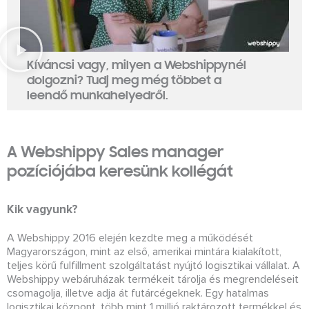
Kíváncsi vagy, milyen a Webshippynél
dolgozni? Tudj meg még többet a
leendő munkahelyedről.
A Webshippy Sales manager
pozíciójába keresünk kollégát
Kik vagyunk?
A Webshippy 2016 elején kezdte meg a működését
Magyarországon, mint az első, amerikai mintára kialakított,
teljes körű fulfillment szolgáltatást nyújtó logisztikai vállalat. A
Webshippy webáruházak termékeit tárolja és megrendeléseit
csomagolja, illetve adja át futárcégeknek. Egy hatalmas
logisztikai központ, több mint 1 millió raktározott termékkel és