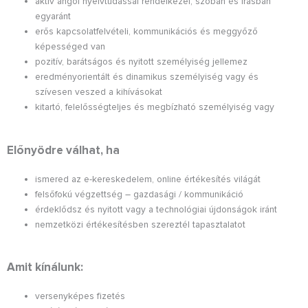
aktív angol nyelvtudással rendelkezel, szóban és írásban
egyaránt
erős kapcsolatfelvételi, kommunikációs és meggyőző
képességed van
pozitív, barátságos és nyitott személyiség jellemez
eredményorientált és dinamikus személyiség vagy és
szívesen veszed a kihívásokat
kitartó, felelősségteljes és megbízható személyiség vagy
Előnyödre válhat, ha
ismered az e-kereskedelem, online értékesítés világát
felsőfokú végzettség – gazdasági / kommunikáció
érdeklődsz és nyitott vagy a technológiai újdonságok iránt
nemzetközi értékesítésben szereztél tapasztalatot
Amit kínálunk:
versenyképes fizetés