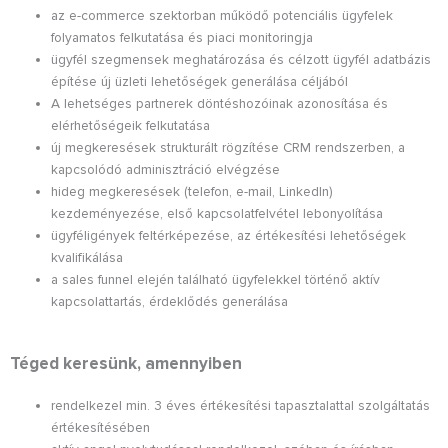
az e-commerce szektorban működő potenciális ügyfelek
folyamatos felkutatása és piaci monitoringja
ügyfél szegmensek meghatározása és célzott ügyfél adatbázis
építése új üzleti lehetőségek generálása céljából
A lehetséges partnerek döntéshozóinak azonosítása és
elérhetőségeik felkutatása
új megkeresések strukturált rögzítése CRM rendszerben, a
kapcsolódó adminisztráció elvégzése
hideg megkeresések (telefon, e-mail, LinkedIn)
kezdeményezése, első kapcsolatfelvétel lebonyolítása
ügyféligények feltérképezése, az értékesítési lehetőségek
kvalifikálása
a sales funnel elején található ügyfelekkel történő aktív
kapcsolattartás, érdeklődés generálása
Téged keresünk, amennyiben
rendelkezel min. 3 éves értékesítési tapasztalattal szolgáltatás
értékesítésében