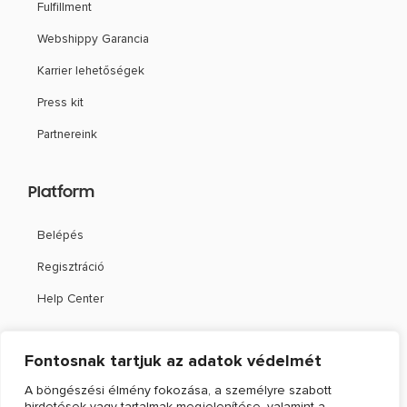
Fulfillment
Webshippy Garancia
Karrier lehetőségek
Press kit
Partnereink
Platform
Belépés
Regisztráció
Help Center
Támogatás
Fontosnak tartjuk az adatok védelmét
A böngészési élmény fokozása, a személyre szabott
Kapcsolat
hirdetések vagy tartalmak megjelenítése, valamint a