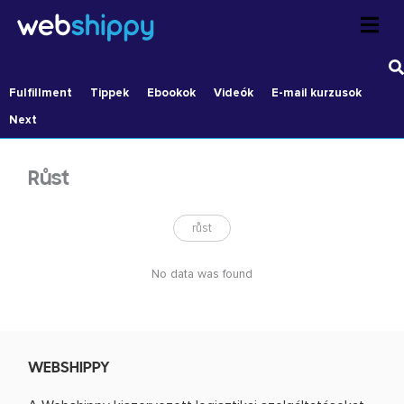
Skip
to
content
Fulfillment
Tippek
Ebookok
Videók
E-mail kurzusok
Next
Růst
růst
No data was found
WEBSHIPPY