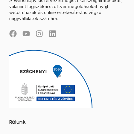
A Webshippy kiszervezett logisztikai szolgáltatásokat,
valamint logisztikai szoftver megoldásokat nyújt
webáruházak és online értékesítést is végző
nagyvállalatok számára.
F
Y
I
L
a
o
n
i
c
u
s
n
e
t
t
k
b
u
a
e
o
b
g
d
o
e
r
i
k
a
n
m
Rólunk