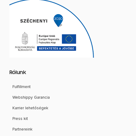
e
t
t
k
b
u
a
e
o
b
g
d
o
e
r
i
k
a
n
m
Rólunk
Fulfillment
Webshippy Garancia
Karrier lehetőségek
Press kit
Partnereink