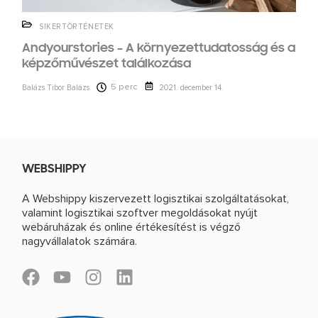
SIKERTÖRTÉNETEK
Andyourstories – A környezettudatosság és a
képzőművészet találkozása
5 perc
Balázs Tibor Balázs
2021. december 14.
WEBSHIPPY
A Webshippy kiszervezett logisztikai szolgáltatásokat,
valamint logisztikai szoftver megoldásokat nyújt
webáruházak és online értékesítést is végző
nagyvállalatok számára.
F
Y
I
L
a
o
n
i
c
u
s
n