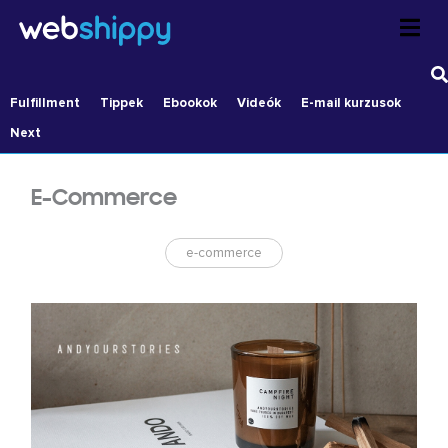
Skip
to
content
Fulfillment
Tippek
Ebookok
Videók
E-mail kurzusok
Next
E-Commerce
e-commerce