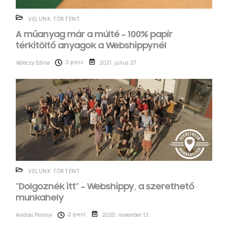
VELÜNK TÖRTÉNT
A műanyag már a múlté – 100% papír
térkitöltő anyagok a Webshippynél
3 perc
Válóczy Edina
2021. július 27.
VELÜNK TÖRTÉNT
“Dolgoznék itt” – Webshippy, a szerethető
munkahely
2 perc
András Perényi
2020. november 13.