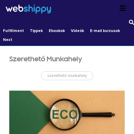
Skip
to
content
Fulfillment
Tippek
Ebookok
Videók
E-mail kurzusok
Next
Szerethető Munkahely
szerethető munkahely