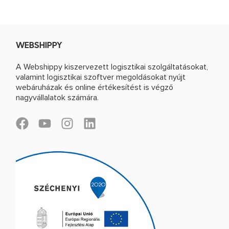
WEBSHIPPY
A Webshippy kiszervezett logisztikai szolgáltatásokat,
valamint logisztikai szoftver megoldásokat nyújt
webáruházak és online értékesítést is végző
nagyvállalatok számára.
F
Y
I
L
a
o
n
i
c
u
s
n
e
t
t
k
b
u
a
e
o
b
g
d
o
e
r
i
k
a
n
m