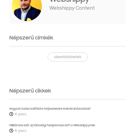
Webshippy Content
Népszerű címkék
sikertörténetek
Népszerű cikkek
Hogyan tudsz külföldre terjeszkedni webáruházaddal?
4 perc
Milliárdos exit: új többségi tulajdonosa lett a Webshippynek
4 perc