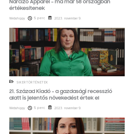
Narcizo Apparel – ma már 58 országban
értékesítenek
5 perc
Webshippy
2023. november 9.
SIKERTÖRTÉNETEK
21. Század Kiadó – a gazdasági recesszió
alatt is jelentős növekedést értek el
5 perc
Webshippy
2023. november 9.