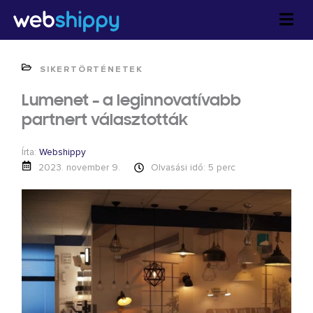
Skip
to
content
SIKERTÖRTÉNETEK
Lumenet – a leginnovatívabb
partnert választották
Írta:
Webshippy
2023. november 9.
Olvasási idő: 5 perc