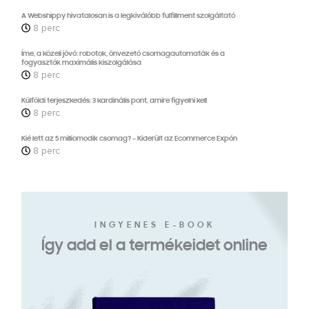
A Webshippy hivatalosan is a legkiválóbb fulfillment szolgáltató
8 perc
Íme, a közeli jövő: robotok, önvezető csomagautomaták és a
fogyasztók maximális kiszolgálása
8 perc
Külföldi terjeszkedés: 3 kardinális pont, amire figyelni kell
8 perc
Kié lett az 5 milliomodik csomag? – Kiderült az Ecommerce Expón
8 perc
INGYENES E-BOOK
Így add el a termékeidet online