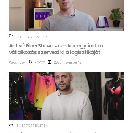
SIKERTÖRTÉNETEK
Activé FiberShake – amikor egy induló
vállalkozás szervezi ki a logisztikáját
5 perc
Webshippy
2023. november 13.
SIKERTÖRTÉNETEK