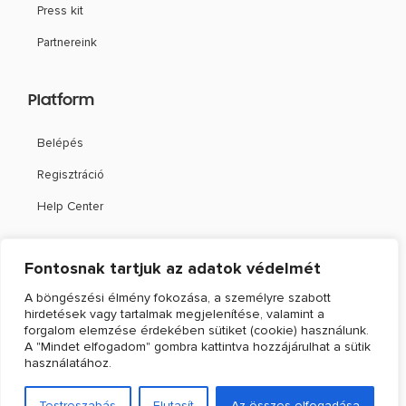
Press kit
Partnereink
Platform
Belépés
Regisztráció
Help Center
Támogatás
Fontosnak tartjuk az adatok védelmét
A böngészési élmény fokozása, a személyre szabott
Kapcsolat
hirdetések vagy tartalmak megjelenítése, valamint a
Webshippy Academy
forgalom elemzése érdekében sütiket (cookie) használunk.
A "Mindet elfogadom" gombra kattintva hozzájárulhat a sütik
Ebook: Online értékesítési megoldások
használatához.
© 2022. WEBSHIPPY KFT. MINDEN JOG FENNTARTVA. |
ADATKEZELÉSI TÁJÉKOZTATÓ
|
Testreszabás
Elutasít
Az összes elfogadása
VISSZAÉLÉS-BEJELENTÉSI SZABÁLYZAT
|
BEJELENTŐVÉDELMI ADATKEZELÉSI