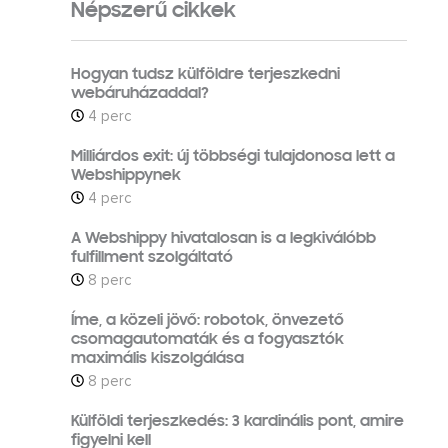
Népszerű cikkek
Hogyan tudsz külföldre terjeszkedni
webáruházaddal?
4 perc
Milliárdos exit: új többségi tulajdonosa lett a
Webshippynek
4 perc
A Webshippy hivatalosan is a legkiválóbb
fulfillment szolgáltató
8 perc
Íme, a közeli jövő: robotok, önvezető
csomagautomaták és a fogyasztók
maximális kiszolgálása
8 perc
Külföldi terjeszkedés: 3 kardinális pont, amire
figyelni kell