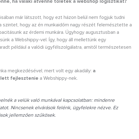
 jönne, ha valaki átvenné tőletek a webshop logisztikát?
lisában már látszott, hogy ezt házon belül nem fogjuk tudni
 szintet, hogy az én munkaidőm nagy részét felemésztette a
apacitásunk az érdemi munkára. Úgyhogy augusztusban a
sünk a Webshippy-vel. Így, hogy áll mellettünk egy
maradt például a valódi ügyfélszolgálatra, amitől természetesen
unka megkezdésével, mert volt egy akadály:
a
lett fejlesztenie
a Webshippy-nek.
melnék a velük való munkával kapcsolatban: mindenre
datot. Nincsenek elvárások felénk, ügyfelekre nézve. Ez
tások jellemzően szűkösek.