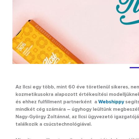
Az Ilcsi egy több, mint 60 éve töretlenül sikeres, n
kozmetikusokra alapozott értékesítési modelljüknek
és ehhez fulfillment partnerként a
Webshippy
segíts
mindkét cég számára – úgyhogy leültünk megbeszélni
Nagy-György Zoltánnal, az Ilcsi ügyvezető igazgatójá
találkozik a csúcstechnológiával.