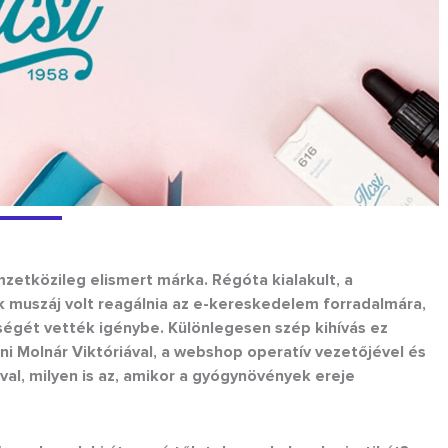
emzetközileg elismert márka. Régóta kialakult, a
 muszáj volt reagálnia az e-kereskedelem forradalmára,
égét vették igénybe. Különlegesen szép kihívás ez
 Molnár Viktóriával, a webshop operatív vezetőjével és
val, milyen is az, amikor a gyógynövények ereje