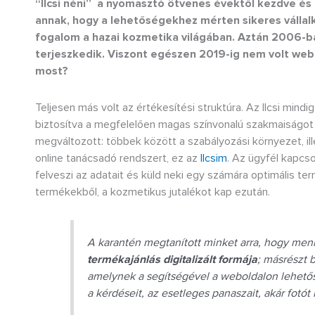
“Ilcsi néni” a nyomasztó ötvenes évektől kezdve és
annak, hogy a lehetőségekhez mérten sikeres vállalk
fogalom a hazai kozmetika világában. Aztán 2006-ba
terjeszkedik. Viszont egészen 2019-ig nem volt webá
most?
Teljesen más volt az értékesítési struktúra. Az Ilcsi mindig
biztosítva a megfelelően magas színvonalú szakmaiságot
megváltozott: többek között a szabályozási környezet, ille
online tanácsadó rendszert, ez az
Ilcsim
. Az ügyfél kapcs
felveszi az adatait és küld neki egy számára optimális ter
termékekből, a kozmetikus jutalékot kap ezután.
A karantén megtanított minket arra, hogy menn
termékajánlás digitalizált formája
; másrészt 
amelynek a segítségével a weboldalon lehetősé
a kérdéseit, az esetleges panaszait, akár fotót