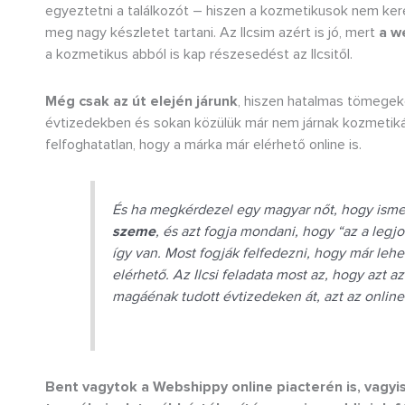
egyeztetni a találkozót – hiszen a kozmetikusok nem ke
meg nagy készletet tartani. Az Ilcsim azért is jó, mert
a w
a kozmetikus abból is kap részesedést az Ilcsitől.
Még csak az út elején járunk
, hiszen hatalmas tömegeke
évtizedekben és sokan közülük már nem járnak kozmetikáb
felfoghatatlan, hogy a márka már elérhető online is.
És ha megkérdezel egy magyar nőt, hogy ismeri
szeme
, és azt fogja mondani, hogy “az a leg
így van. Most fogják felfedezni, hogy már lehe
elérhető. Az Ilcsi feladata most az, hogy azt az
magáénak tudott évtizedeken át, azt az online é
Bent vagytok a Webshippy online piacterén is, vagyi