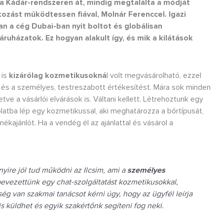
 a Kádár-rendszeren át, mindig megtalálta a módját
ozást működtessen fiával, Molnár Ferenccel. Igazi
n a cég Dubai-ban nyit boltot és globálisan
ruházatok. Ez hogyan alakult így, és mik a kilátások
 is
kizárólag kozmetikusokná
l volt megvásárolható, ezzel
 és a személyes, testreszabott értékesítést. Mára sok minden
tve a vásárlói elvárások is. Váltani kellett. Létrehoztunk egy
olatba lép egy kozmetikussal, aki meghatározza a bőrtípusát,
mékajánlót. Ha a vendég él az ajánlattal és vásárol a
yire jól tud működni az Ilcsim, ami a
személyes
bevezettünk egy chat-szolgáltatást kozmetikusokkal,
g van szakmai tanácsot kérni úgy, hogy az ügyfél leírja
 is küldhet és egyik szakértőnk segíteni fog neki.