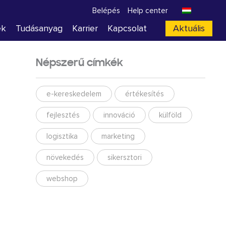
Belépés
Help center
ek
Tudásanyag
Karrier
Kapcsolat
Aktuális
Népszerű címkék
e-kereskedelem
értékesítés
fejlesztés
innováció
külföld
logisztika
marketing
növekedés
sikersztori
webshop