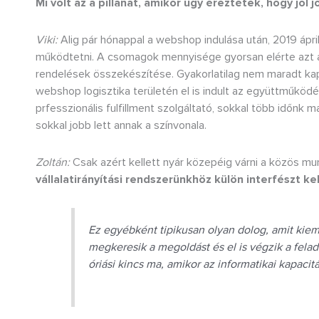
Mi volt az a pillanat, amikor úgy éreztétek, hogy jól
Viki:
Alig pár hónappal a webshop indulása után, 2019 ápri
működtetni. A csomagok mennyisége gyorsan elérte azt a
rendelések összekészítése. Gyakorlatilag nem maradt k
webshop logisztika területén el is indult az együttműködé
prfesszionális fulfillment szolgáltató, sokkal több időnk 
sokkal jobb lett annak a színvonala.
Zoltán:
Csak azért kellett nyár közepéig várni a közös m
vállalatirányítási rendszerünkhöz külön interfészt kel
Ez egyébként tipikusan olyan dolog, amit kie
megkeresik a megoldást és el is végzik a fela
óriási kincs ma, amikor az informatikai kapaci