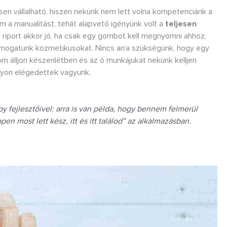
jesen vállalható, hiszen nekünk nem lett volna kompetenciánk a
 a manualitást, tehát alapvető igényünk volt a
teljesen
y riport akkor jó, ha csak egy gombot kell megnyomni ahhoz,
ámogatunk kozmetikusokat. Nincs arra szükségünk, hogy egy
 álljon készenlétben és az ő munkájukat nekünk kelljen
gyon elégedettek vagyunk.
 fejlesztőivel: arra is van példa, hogy bennem felmerül
en most lett kész, itt és itt találod” az alkalmazásban.