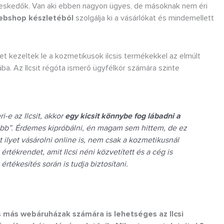
reskedők. Van aki ebben nagyon ügyes, de másoknak nem éri
ebshop készletéből
szolgálja ki a vásárlókat és mindemellett
t kezeltek le a kozmetikusok ilcsis termékekkel az elmúlt
a. Az Ilcsit régóta ismerő ügyfélkör számára szinte
-e az Ilcsit, akkor
egy kicsit könnybe fog lábadni a
jobb”. Érdemes kipróbálni, én magam sem hittem, de ez
t ilyet vásárolni online is, nem csak a kozmetikusnál
 értékrendet, amit Ilcsi néni közvetített és a cég is
rtékesítés során is tudja biztosítani.
s más webáruházak számára is lehetséges az Ilcsi