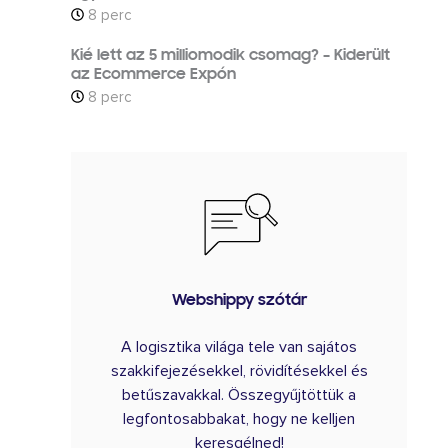
8 perc
Kié lett az 5 milliomodik csomag? – Kiderült
az Ecommerce Expón
8 perc
Webshippy szótár
A logisztika világa tele van sajátos
szakkifejezésekkel, rövidítésekkel és
betűszavakkal. Összegyűjtöttük a
legfontosabbakat, hogy ne kelljen
keresgélned!