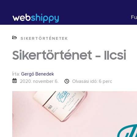
Skip
to
Fu
content
SIKERTÖRTÉNETEK
Sikertörténet – Ilcsi
Írta:
Gergő Benedek
2020. november 6.
Olvasási idő: 6 perc