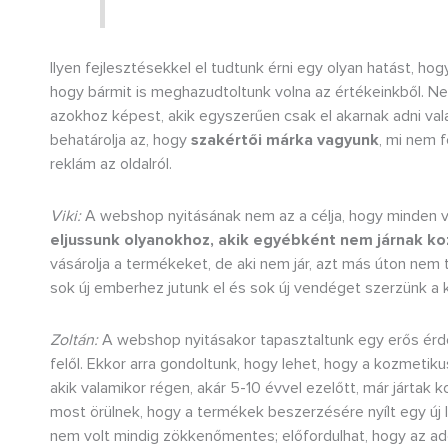
Ilyen fejlesztésekkel el tudtunk érni egy olyan hatást, h
hogy bármit is meghazudtoltunk volna az értékeinkből. 
azokhoz képest, akik egyszerűen csak el akarnak adni vala
behatárolja az, hogy
szakértői márka vagyunk
, mi nem f
reklám az oldalról.
Viki:
A webshop nyitásának nem az a célja, hogy minden
eljussunk olyanokhoz, akik egyébként nem járnak k
vásárolja a termékeket, de aki nem jár, azt más úton nem 
sok új emberhez jutunk el és sok új vendéget szerzünk a
Zoltán:
A webshop nyitásakor tapasztaltunk egy erős érde
felől. Ekkor arra gondoltunk, hogy lehet, hogy a kozmetiku
akik valamikor régen, akár 5-10 évvel ezelőtt, már jártak 
most örülnek, hogy a termékek beszerzésére nyílt egy új 
nem volt mindig zökkenőmentes; előfordulhat, hogy az ad