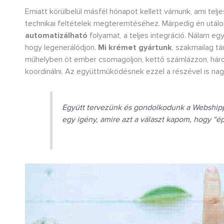
Emiatt körülbelül másfél hónapot kellett várnunk, ami tel
technikai feltételek megteremtéséhez. Márpedig én utálom
automatizálható
folyamat, a teljes integráció. Nálam eg
hogy legenerálódjon.
Mi krémet gyártunk
, szakmailag t
műhelyben öt ember csomagoljon, kettő számlázzon, három
koordinálni. Az együttműködésnek ezzel a részével is na
Együtt tervezünk és gondolkodunk a Webshippy
egy igény, amire azt a választ kapom, hogy “épp