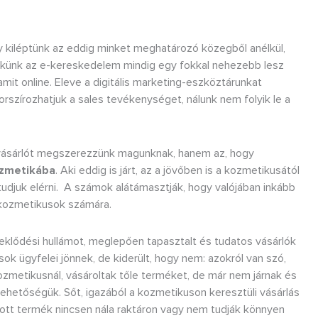
ogy kiléptünk az eddig minket meghatározó közegből anélkül,
Nekünk az e-kereskedelem mindig egy fokkal nehezebb lesz
mit online. Eleve a digitális marketing-eszköztárunkat
orszírozhatjuk a sales tevékenységet, nálunk nem folyik le a
 vásárlót megszerezzünk magunknak, hanem az, hogy
ozmetikába
. Aki eddig is járt, az a jövőben is a kozmetikusától
tudjuk elérni. A számok alátámasztják, hogy valójában inkább
 kozmetikusok számára.
klődési hullámot, meglepően tapasztalt és tudatos vásárlók
sok ügyfelei jönnek, de kiderült, hogy nem: azokról van szó,
kozmetikusnál, vásároltak tőle terméket, de már nem járnak és
lehetőségük. Sőt, igazából a kozmetikuson keresztüli vásárlás
ott termék nincsen nála raktáron vagy nem tudják könnyen