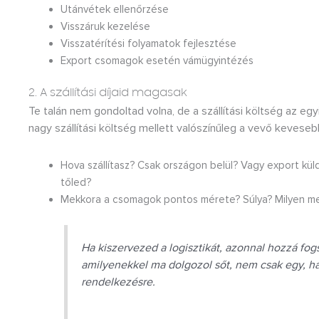
Utánvétek ellenőrzése
Visszáruk kezelése
Visszatérítési folyamatok fejlesztése
Export csomagok esetén vámügyintézés
2. A szállítási díjaid magasak
Te talán nem gondoltad volna, de a szállítási költség az e
nagy szállítási költség mellett valószínűleg a vevő keveseb
Hova szállítasz? Csak országon belül? Vagy export kül
tőled?
Mekkora a csomagok pontos mérete? Súlya? Milyen me
Ha kiszervezed a logisztikát, azonnal hozzá fogs
amilyenekkel ma dolgozol sőt, nem csak egy, ha
rendelkezésre.