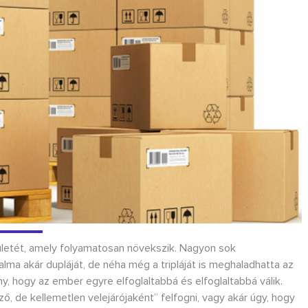
rületét, amely folyamatosan növekszik. Nagyon sok
ma akár dupláját, de néha még a tripláját is meghaladhatta az
y, hogy az ember egyre elfoglaltabbá és elfoglaltabbá válik.
ő, de kellemetlen velejárójaként” felfogni, vagy akár úgy, hogy