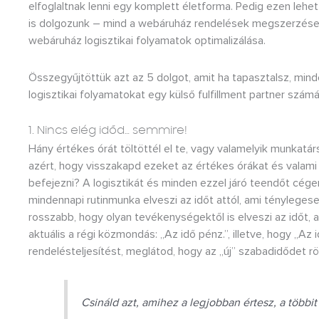
elfoglaltnak lenni egy komplett életforma. Pedig ezen leh
is dolgozunk – mind a webáruház rendelések megszerzése, m
webáruház logisztikai folyamatok optimalizálása.
Összegyűjtöttük azt az 5 dolgot, amit ha tapasztalsz, m
logisztikai folyamatokat egy külső fulfillment partner számá
1. Nincs elég időd… semmire!
Hány értékes órát töltöttél el te, vagy valamelyik munkatárs
azért, hogy visszakapd ezeket az értékes órákat és valami 
befejezni? A logisztikát és minden ezzel járó teendőt cégen 
mindennapi rutinmunka elveszi az időt attól, ami ténylegese
rosszabb, hogy olyan tevékenységektől is elveszi az időt, a
aktuális a régi közmondás: „Az idő pénz.”, illetve, hogy „Az
rendelésteljesítést, meglátod, hogy az „új” szabadidődet r
Csináld azt, amihez a legjobban értesz, a többit