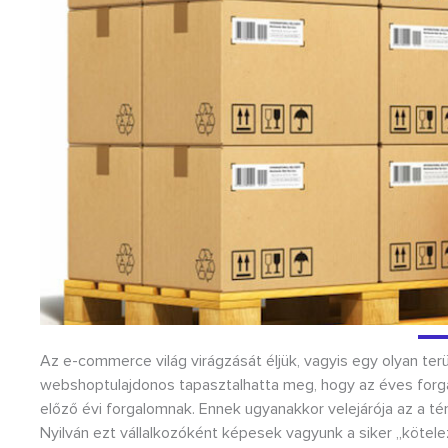
Az e-commerce világ virágzását éljük, vagyis egy olyan te
webshoptulajdonos tapasztalhatta meg, hogy az éves forgal
előző évi forgalomnak. Ennek ugyanakkor velejárója az a tén
Nyilván ezt vállalkozóként képesek vagyunk a siker „kötelez