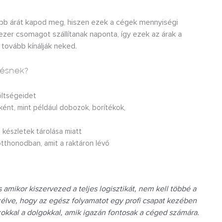
őbb árát kapod meg, hiszen ezek a cégek mennyiségi
 ezer csomagot szállítanak naponta, így ezek az árak a
tovább kínálják neked.
désnek?
költségeidet
ént, mint például dobozok, borítékok,
készletek tárolása miatt
otthonodban, amit a raktáron lévő
amikor kiszervezed a teljes logisztikát, nem kell többé a
zélve, hogy az egész folyamatot egy profi csapat kezében
okkal a dolgokkal, amik igazán fontosak a céged számára.