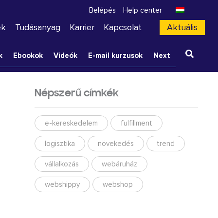
Belépés
Help center
ek
Tudásanyag
Karrier
Kapcsolat
Aktuális
k
Ebookok
Videók
E-mail kurzusok
Next
Népszerű címkék
e-kereskedelem
fulfillment
logisztika
növekedés
trend
vállalkozás
webáruház
webshippy
webshop