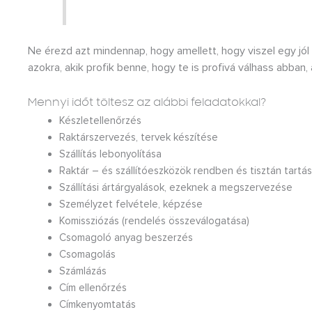
Ne érezd azt mindennap, hogy amellett, hogy viszel egy jól
azokra, akik profik benne, hogy te is profivá válhass abban,
Mennyi időt töltesz az alábbi feladatokkal?
Készletellenőrzés
Raktárszervezés, tervek készítése
Szállítás lebonyolítása
Raktár – és szállítóeszközök rendben és tisztán tartá
Szállítási ártárgyalások, ezeknek a megszervezése
Személyzet felvétele, képzése
Komissziózás (rendelés összeválogatása)
Csomagoló anyag beszerzés
Csomagolás
Számlázás
Cím ellenőrzés
Címkenyomtatás