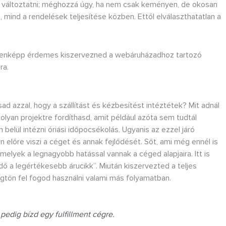
et változtatni; méghozzá úgy, ha nem csak keményen, de okosan
ind a rendelések teljesítése közben. Ettől elválaszthatatlan a
indenképp érdemes kiszervezned a webáruházadhoz tartozó
ra.
ad azzal, hogy a szállítást és kézbesítést intéztétek? Mit adnál
olyan projektre fordíthasd, amit például azóta sem tudtál
belül intézni óriási időpocsékolás. Ugyanis az ezzel járó
n előre viszi a céget és annak fejlődését. Sőt, ami még ennél is
melyek a legnagyobb hatással vannak a céged alapjaira. Itt is
 idő a legértékesebb árucikk”. Miután kiszervezted a teljes
ögtön fel fogod használni valami más folyamatban.
 pedig bízd egy fulfillment cégre.