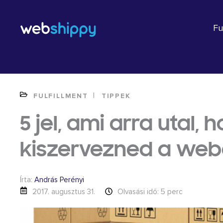
Skip
to
Fu
content
|
FULFILLMENT
TIPPEK
5 jel, ami arra utal, 
kiszervezned a webá
Írta:
András Perényi
2017. augusztus 31.
Olvasási idő: 5 perc