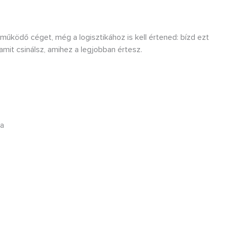
 működő céget, még a logisztikához is kell értened: bízd ezt
 amit csinálsz, amihez a legjobban értesz.
sa