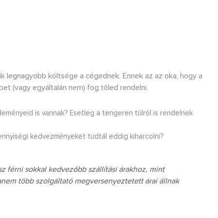
gyik legnagyobb költsége a cégednek. Ennek az az oka, hogy a
bet (vagy egyáltalán nem) fog tőled rendelni.
deményeid is vannak? Esetleg a tengeren túlról is rendelnek
nnyiségi kedvezményeket tudtál eddig kiharcolni?
z férni sokkal kedvezőbb szállítási árakhoz, mint
nem több szolgáltató megversenyeztetett árai állnak