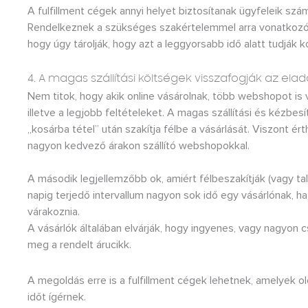
A fulfillment cégek annyi helyet biztosítanak ügyfeleik sz
Rendelkeznek a szükséges szakértelemmel arra vonatkozóan,
hogy úgy tárolják, hogy azt a leggyorsabb idő alatt tudják 
4. A magas szállítási költségek visszafogják az eladá
Nem titok, hogy akik online vásárolnak, több webshopot is
illetve a legjobb feltételeket. A magas szállítási és kézbes
„kosárba tétel” után szakítja félbe a vásárlását. Viszont 
nagyon kedvező árakon szállító webshopokkal.
A második legjellemzőbb ok, amiért félbeszakítják (vagy ta
napig terjedő intervallum nagyon sok idő egy vásárlónak, ha
várakoznia.
A vásárlók általában elvárják, hogy ingyenes, vagy nagyon c
meg a rendelt árucikk.
A megoldás erre is a fulfillment cégek lehetnek, amelyek ol
időt ígérnek.