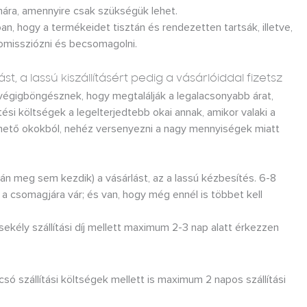
ámára, amennyire csak szükségük lehet.
 hogy a termékeidet tisztán és rendezetten tartsák, illetve,
komissziózni és becsomagolni.
st, a lassú kiszállításért pedig a vásárlóiddal fizetsz
 végigböngésznek, hogy megtalálják a legalacsonyabb árat,
ítési költségek a legelterjedtebb okai annak, amikor valaki a
érthető okokból, nehéz versenyezni a nagy mennyiségek miatt
lán meg sem kezdik) a vásárlást, az a lassú kézbesítés. 6-8
 a csomagjára vár; és van, hogy még ennél is többet kell
sekély szállítási díj mellett maximum 2-3 nap alatt érkezzen
csó szállítási költségek mellett is maximum 2 napos szállítási