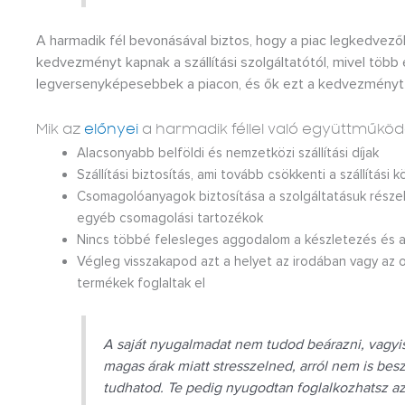
A harmadik fél bevonásával biztos, hogy a piac legkedvez
kedvezményt kapnak a szállítási szolgáltatótól, mivel több
legversenyképesebbek a piacon, és ők ezt a kedvezményt 
Mik az
előnyei
a harmadik féllel való együttműkö
Alacsonyabb belföldi és nemzetközi szállítási díjak
Szállítási biztosítás, ami tovább csökkenti a szállítási 
Csomagolóanyagok biztosítása a szolgáltatásuk részek
egyéb csomagolási tartozékok
Nincs többé felesleges aggodalom a készletezés és a 
Végleg visszakapod azt a helyet az irodában vagy az 
termékek foglaltak el
A saját nyugalmadat nem tudod beárazni, vagyis 
magas árak miatt stresszelned, arról nem is bes
tudhatod. Te pedig nyugodtan foglalkozhatsz az