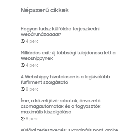
Népszerű cikkek
Hogyan tudsz külföldre terjeszkedni
webáruházaddal?
4 perc
Milliárdos exit: új többségi tulajdonosa lett a
Webshippynek
4 perc
A Webshippy hivatalosan is a legkiválóbb
fulfillment szolgáltató
8 perc
Íme, a közeli jövő: robotok, önvezető
csomagautomaták és a fogyasztók
maximális kiszolgálása
8 perc
Külföldi terjeszkedés: 3 kardinális pont, amire