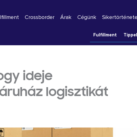
lfillment
Crossborder
Árak
Cégünk
Sikertörténet
Fulfillment
Tippe
hogy ideje
ruház logisztikát