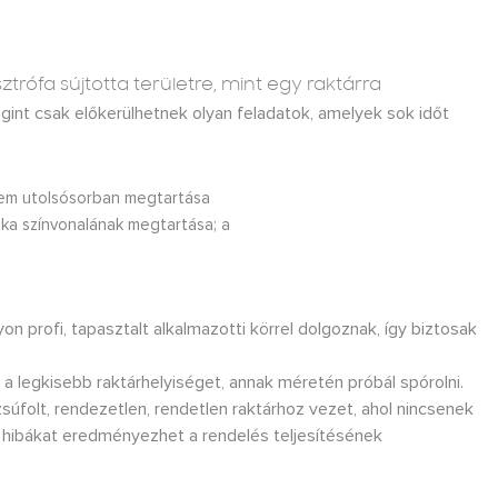
trófa sújtotta területre, mint egy raktárra
egint csak előkerülhetnek olyan feladatok, amelyek sok időt
nem utolsósorban megtartása
nka színvonalának megtartása; a
on profi, tapasztalt alkalmazotti körrel dolgoznak, így biztosak
a a legkisebb raktárhelyiséget, annak méretén próbál spórolni.
súfolt, rendezetlen, rendetlen raktárhoz vezet, ahol nincsenek
hibákat eredményezhet a rendelés teljesítésének