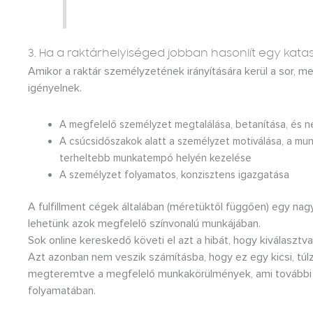
3. Ha a raktárhelyiséged jobban hasonlít egy katasz
Amikor a raktár személyzetének irányítására kerül a sor, m
igényelnek.
A megfelelő személyzet megtalálása, betanítása, és 
A csúcsidőszakok alatt a személyzet motiválása, a mu
terheltebb munkatempó helyén kezelése
A személyzet folyamatos, konzisztens igazgatása
A fulfillment cégek általában (méretüktől függően) egy nagy
lehetünk azok megfelelő színvonalú munkájában.
Sok online kereskedő követi el azt a hibát, hogy kiválasztv
Azt azonban nem veszik számításba, hogy ez egy kicsi, túlz
megteremtve a megfelelő munkakörülmények, ami további 
folyamatában.