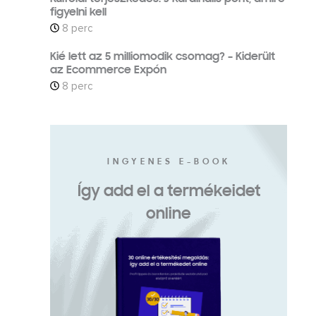
figyelni kell
8 perc
Kié lett az 5 milliomodik csomag? – Kiderült
az Ecommerce Expón
8 perc
INGYENES E-BOOK
Így add el a termékeidet
online