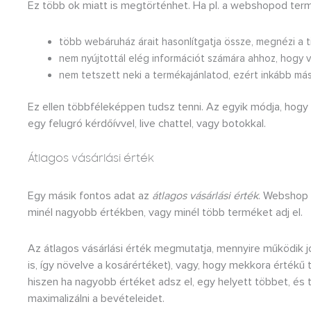
Ez több ok miatt is megtörténhet. Ha pl. a webshopod termék
több webáruház árait hasonlítgatja össze, megnézi a 
nem nyújtottál elég információt számára ahhoz, hogy vá
nem tetszett neki a termékajánlatod, ezért inkább má
Ez ellen többféleképpen tudsz tenni. Az egyik módja, hog
egy felugró kérdőívvel, live chattel, vagy botokkal.
Átlagos vásárlási érték
Egy másik fontos adat az
átlagos vásárlási érték
. Webshop 
minél nagyobb értékben, vagy minél több terméket adj el.
Az átlagos vásárlási érték megmutatja, mennyire működik j
is, így növelve a kosárértéket), vagy, hogy mekkora értékű
hiszen ha nagyobb értéket adsz el, egy helyett többet, és
maximalizálni a bevételeidet.