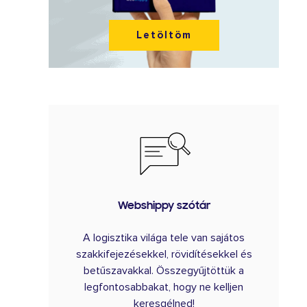
Letöltöm
Webshippy szótár
A logisztika világa tele van sajátos
szakkifejezésekkel, rövidítésekkel és
betűszavakkal. Összegyűjtöttük a
legfontosabbakat, hogy ne kelljen
keresgélned!