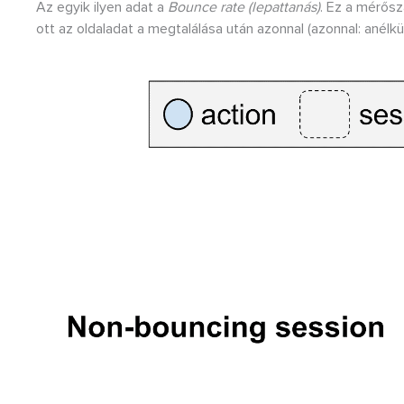
Az egyik ilyen adat a
Bounce rate (lepattanás)
. Ez a mérős
ott az oldaladat a megtalálása után azonnal (azonnal: anélkü