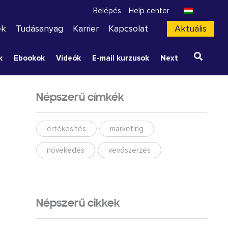
Belépés
Help center
ek
Tudásanyag
Karrier
Kapcsolat
Aktuális
k
Ebookok
Videók
E-mail kurzusok
Next
Népszerű címkék
értékesítés
marketing
növekedés
vevőszerzés
Népszerű cikkek