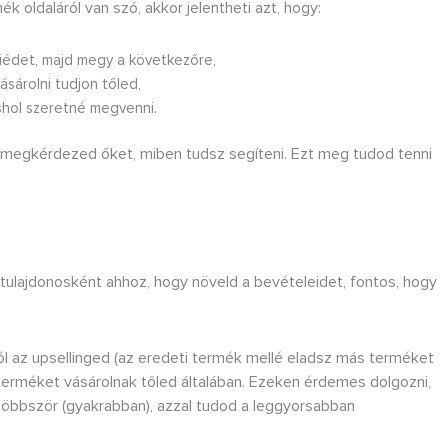
 oldaláról van szó, akkor jelentheti azt, hogy:
tiédet, majd megy a következőre,
sárolni tudjon tőled,
shol szeretné megvenni.
y megkérdezed őket, miben tudsz segíteni. Ezt meg tudod tenni
tulajdonosként ahhoz, hogy növeld a bevételeidet, fontos, hogy
ól az upsellinged (az eredeti termék mellé eladsz más terméket
 terméket vásárolnak tőled általában. Ezeken érdemes dolgozni,
 többször (gyakrabban), azzal tudod a leggyorsabban