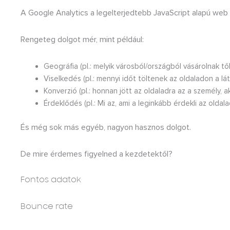
A Google Analytics a legelterjedtebb JavaScript alapú web 
Rengeteg dolgot mér, mint például:
Geográfia (pl.: melyik városból/országból vásárolnak tő
Viselkedés (pl.: mennyi időt töltenek az oldaladon a lá
Konverzió (pl.: honnan jött az oldaladra az a személy,
Érdeklődés (pl.: Mi az, ami a leginkább érdekli az oldal
És még sok más egyéb, nagyon hasznos dolgot.
De mire érdemes figyelned a kezdetektől?
Fontos adatok
Bounce rate