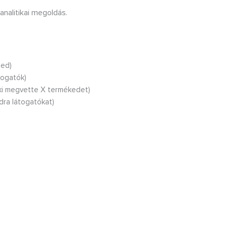
analitikai megoldás.
led)
togatók)
 aki megvette X termékedet)
adra látogatókat)