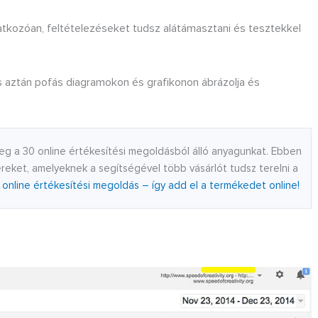
atkozóan, feltételezéseket tudsz alátámasztani és tesztekkel
s aztán pofás diagramokon és grafikonon ábrázolja és
g a 30 online értékesítési megoldásból álló anyagunkat. Ebben
eket, amelyeknek a segítségével több vásárlót tudsz terelni a
 online értékesítési megoldás – így add el a termékedet online!