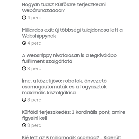
Hogyan tudsz külföldre terjeszkedni
webáruházaddal?
4 perc
Milliárdos exit: új többségi tulajdonosa lett a
Webshippynek
4 perc
A Webshippy hivatalosan is a legkiválóbb
fulfillment szolgáltató
8 perc
Íme, a közeli jövő: robotok, önvezető
csomagautomaták és a fogyasztók
maximális kiszolgálása
8 perc
Külföldi terjeszkedés: 3 kardinális pont, amire
figyelni kell
8 perc
Kié lett az 5 milliomodik csomag? – Kiderült