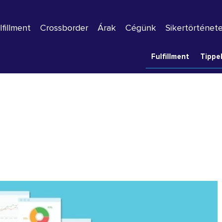
lfillment
Crossborder
Árak
Cégünk
Sikertörténet
Fulfillment
Tippe