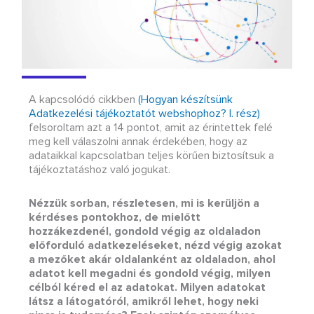
A kapcsolódó cikkben
(Hogyan készítsünk
Adatkezelési tájékoztatót webshophoz? I. rész)
felsoroltam azt a 14 pontot, amit az érintettek felé
meg kell válaszolni annak érdekében, hogy az
adataikkal kapcsolatban teljes körűen biztosítsuk a
tájékoztatáshoz való jogukat.
Nézzük sorban, részletesen, mi is kerüljön a
kérdéses pontokhoz, de mielőtt
hozzákezdenél, gondold végig az oldaladon
előforduló adatkezeléseket, nézd végig azokat
a mezőket akár oldalanként az oldaladon, ahol
adatot kell megadni és gondold végig, milyen
célból kéred el az adatokat. Milyen adatokat
látsz a látogatóról, amikről lehet, hogy neki