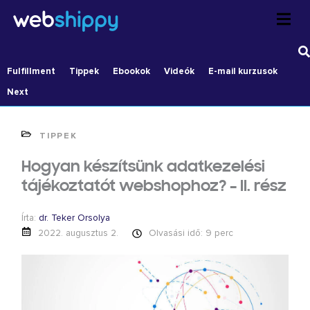
Skip
to
content
Fulfillment
Tippek
Ebookok
Videók
E-mail kurzusok
Next
TIPPEK
Hogyan készítsünk adatkezelési
tájékoztatót webshophoz? – II. rész
Írta:
dr. Teker Orsolya
2022. augusztus 2.
Olvasási idő: 9 perc