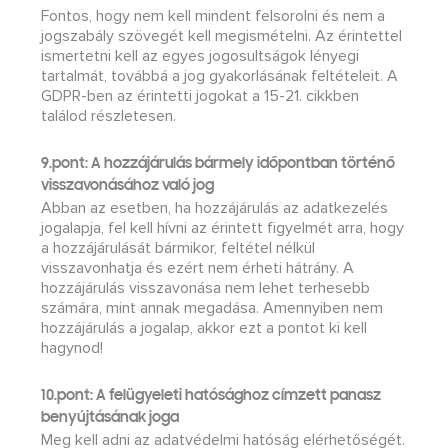
Fontos, hogy nem kell mindent felsorolni és nem a
jogszabály szövegét kell megismételni. Az érintettel
ismertetni kell az egyes jogosultságok lényegi
tartalmát, továbbá a jog gyakorlásának feltételeit. A
GDPR-ben az érintetti jogokat a 15-21. cikkben
találod részletesen.
9.pont: A hozzájárulás bármely időpontban történő
visszavonásához való jog
Abban az esetben, ha hozzájárulás az adatkezelés
jogalapja, fel kell hívni az érintett figyelmét arra, hogy
a hozzájárulását bármikor, feltétel nélkül
visszavonhatja és ezért nem érheti hátrány. A
hozzájárulás visszavonása nem lehet terhesebb
számára, mint annak megadása. Amennyiben nem
hozzájárulás a jogalap, akkor ezt a pontot ki kell
hagynod!
10.pont: A felügyeleti hatósághoz címzett panasz
benyújtásának joga
Meg kell adni az adatvédelmi hatóság elérhetőségét.