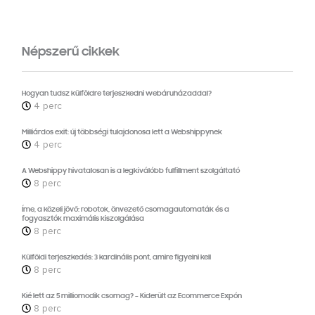
Népszerű cikkek
Hogyan tudsz külföldre terjeszkedni webáruházaddal?
4 perc
Milliárdos exit: új többségi tulajdonosa lett a Webshippynek
4 perc
A Webshippy hivatalosan is a legkiválóbb fulfillment szolgáltató
8 perc
Íme, a közeli jövő: robotok, önvezető csomagautomaták és a
fogyasztók maximális kiszolgálása
8 perc
Külföldi terjeszkedés: 3 kardinális pont, amire figyelni kell
8 perc
Kié lett az 5 milliomodik csomag? – Kiderült az Ecommerce Expón
8 perc