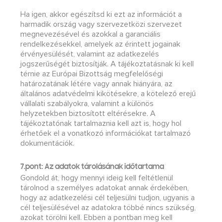
Ha igen, akkor egészítsd ki ezt az információt a
harmadik ország vagy szervezetközi szervezet
megnevezésével és azokkal a garanciális
rendelkezésekkel, amelyek az érintett jogainak
érvényesülését, valamint az adatkezelés
jogszerűségét biztosítják. A tájékoztatásnak ki kell
térnie az Európai Bizottság megfelelőségi
határozatának létére vagy annak hiányára, az
általános adatvédelmi kikötésekre, a kötelező erejű
vállalati szabályokra, valamint a különös
helyzetekben biztosított eltérésekre. A
tájékoztatónak tartalmaznia kell azt is, hogy hol
érhetőek el a vonatkozó információkat tartalmazó
dokumentációk.
7.pont: Az adatok tárolásának időtartama
Gondold át, hogy mennyi ideig kell feltétlenül
tárolnod a személyes adatokat annak érdekében,
hogy az adatkezelési cél teljesülni tudjon, ugyanis a
cél teljesülésével az adatokra többé nincs szükség,
azokat törölni kell. Ebben a pontban meg kell