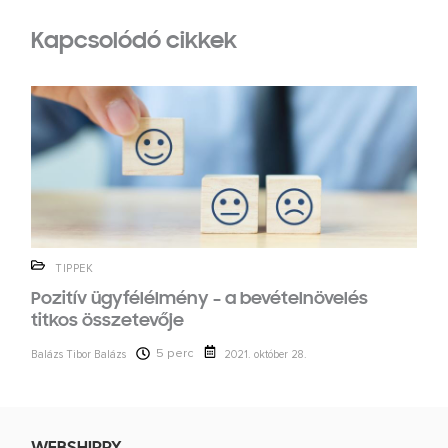
Kapcsolódó cikkek
TIPPEK
Pozitív ügyfélélmény – a bevételnövelés
titkos összetevője
5 perc
Balázs Tibor Balázs
2021. október 28.