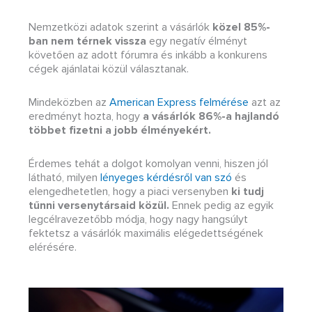
Nemzetközi adatok szerint a vásárlók
közel 85%-
ban nem térnek vissza
egy negatív élményt
követően az adott fórumra és inkább a konkurens
cégek ajánlatai közül választanak.
Mindeközben az
American Express felmérése
azt az
eredményt hozta, hogy
a vásárlók 86%-a hajlandó
többet fizetni a jobb élményekért.
Érdemes tehát a dolgot komolyan venni, hiszen jól
látható, milyen
lényeges kérdésről van szó
és
elengedhetetlen, hogy a piaci versenyben
ki tudj
tűnni versenytársaid közül.
Ennek pedig az egyik
legcélravezetőbb módja, hogy nagy hangsúlyt
fektetsz a vásárlók maximális elégedettségének
elérésére.