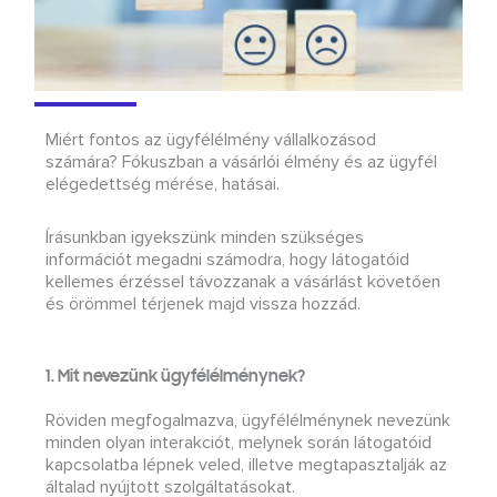
Miért fontos az ügyfélélmény vállalkozásod
számára? Fókuszban a vásárlói élmény és az ügyfél
elégedettség mérése, hatásai.
Írásunkban igyekszünk minden szükséges
információt megadni számodra, hogy látogatóid
kellemes érzéssel távozzanak a vásárlást követően
és örömmel térjenek majd vissza hozzád.
1. Mit nevezünk ügyfélélménynek?
Röviden megfogalmazva, ügyfélélménynek nevezünk
minden olyan interakciót, melynek során látogatóid
kapcsolatba lépnek veled, illetve megtapasztalják az
általad nyújtott szolgáltatásokat.