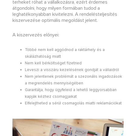
terheket róhat a vállalkozásra, ezért érdemes
átgondolni, hogy milyen formában tudod a
leghatékonyabban kivitelezni. A rendelésteljesítés
kiszervezése optimális megoldást jelent.
A kiszervezés előnyei:
Többé nem kell aggódnod a raktárhely és a
skálázhatóság miatt
Nem kell bérköltséget fizetned
Leveszi a visszáru kezelésének gondját a vállaidról
Nem jelentenek problémát a szezonális ingadozások
a megrendelés mennyiségében
Garantálja, hogy ügyfeleid a lehető leggyorsabban
kapják kézhez csomagjaikat
Elfelejtheted a sérül csomagolás miatti reklamációkat