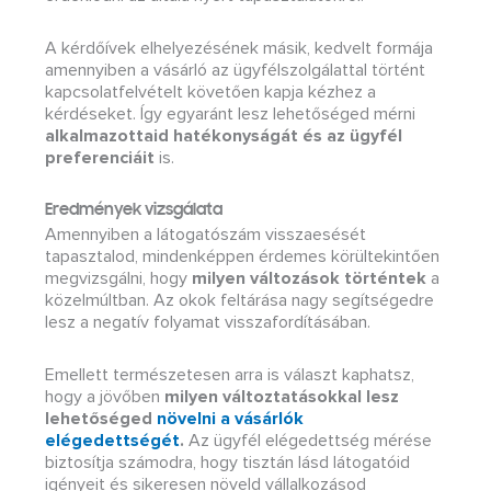
A kérdőívek elhelyezésének másik, kedvelt formája
amennyiben a vásárló az ügyfélszolgálattal történt
kapcsolatfelvételt követően kapja kézhez a
kérdéseket. Így egyaránt lesz lehetőséged mérni
alkalmazottaid hatékonyságát és az ügyfél
preferenciáit
is.
Eredmények vizsgálata
Amennyiben a látogatószám visszaesését
tapasztalod, mindenképpen érdemes körültekintően
megvizsgálni, hogy
milyen változások történtek
a
közelmúltban. Az okok feltárása nagy segítségedre
lesz a negatív folyamat visszafordításában.
Emellett természetesen arra is választ kaphatsz,
hogy a jövőben
milyen változtatásokkal lesz
lehetőséged
növelni a vásárlók
elégedettségét
.
Az ügyfél elégedettség mérése
biztosítja számodra, hogy tisztán lásd látogatóid
igényeit és sikeresen növeld vállalkozásod