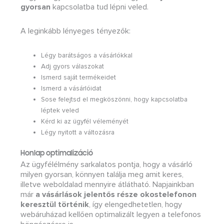
gyorsan
kapcsolatba tud lépni veled.
A leginkább lényeges tényezők:
Légy barátságos a vásárlókkal
Adj gyors válaszokat
Ismerd saját termékeidet
Ismerd a vásárlóidat
Sose felejtsd el megköszönni, hogy kapcsolatba
léptek veled
Kérd ki az ügyfél véleményét
Légy nyitott a változásra
Honlap optimalizáció
Az ügyfélélmény sarkalatos pontja, hogy a vásárló
milyen gyorsan, könnyen találja meg amit keres,
illetve weboldalad mennyire átlátható. Napjainkban
már
a vásárlások jelentős része okostelefonon
keresztül történik
, így elengedhetetlen, hogy
webáruházad kellően optimalizált legyen a telefonos