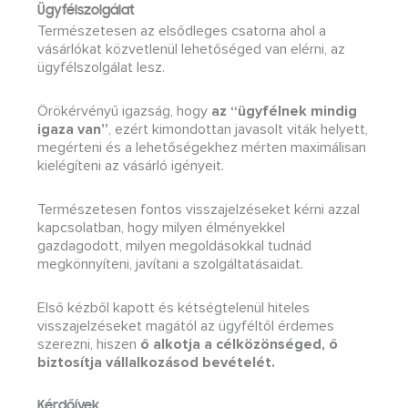
Ügyfélszolgálat
Természetesen az elsődleges csatorna ahol a
vásárlókat közvetlenül lehetőséged van elérni, az
ügyfélszolgálat lesz.
Örökérvényű igazság, hogy
az “ügyfélnek mindig
igaza van”
, ezért kimondottan javasolt viták helyett,
megérteni és a lehetőségekhez mérten maximálisan
kielégíteni az vásárló igényeit.
Természetesen fontos visszajelzéseket kérni azzal
kapcsolatban, hogy milyen élményekkel
gazdagodott, milyen megoldásokkal tudnád
megkönnyíteni, javítani a szolgáltatásaidat.
Első kézből kapott és kétségtelenül hiteles
visszajelzéseket magától az ügyféltől érdemes
szerezni, hiszen
ő alkotja a célközönséged, ő
biztosítja vállalkozásod bevételét.
Kérdőívek