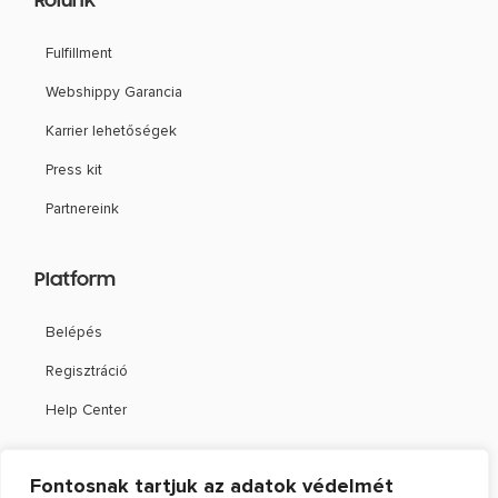
Rólunk
Fulfillment
Webshippy Garancia
Karrier lehetőségek
Press kit
Partnereink
Platform
Belépés
Regisztráció
Help Center
Támogatás
Fontosnak tartjuk az adatok védelmét