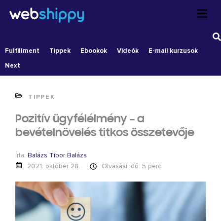
Skip
to
content
Fulfillment
Tippek
Ebookok
Videók
E-mail kurzusok
Next
TIPPEK
Pozitív ügyfélélmény – a
bevételnövelés titkos összetevője
Írta:
Balázs Tibor Balázs
2021. október 28.
Olvasási idő: 5 perc