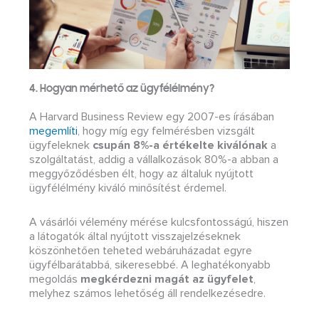
4. Hogyan mérhető az ügyfélélmény?
A Harvard Business Review egy 2007-es írásában
megemlíti
, hogy míg egy felmérésben vizsgált
ügyfeleknek
csupán 8%-a értékelte kiválónak
a
szolgáltatást, addig a vállalkozások 80%-a abban a
meggyőződésben élt, hogy az általuk nyújtott
ügyfélélmény kiváló minősítést érdemel.
A vásárlói vélemény mérése kulcsfontosságú, hiszen
a látogatók által nyújtott visszajelzéseknek
köszönhetően teheted webáruházadat egyre
ügyfélbarátabbá, sikeresebbé. A leghatékonyabb
megoldás
megkérdezni magát az ügyfelet
,
melyhez számos lehetőség áll rendelkezésedre.