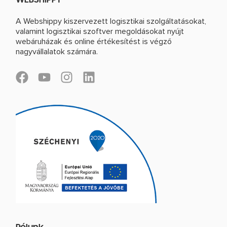
WEBSHIPPY
A Webshippy kiszervezett logisztikai szolgáltatásokat,
valamint logisztikai szoftver megoldásokat nyújt
webáruházak és online értékesítést is végző
nagyvállalatok számára.
F
Y
I
L
a
o
n
i
c
u
s
n
e
t
t
k
b
u
a
e
o
b
g
d
o
e
r
i
k
a
n
m