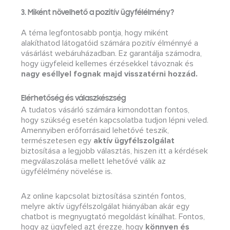
3. Miként növelhető a pozitív ügyfélélmény?
A téma legfontosabb pontja, hogy miként
alakíthatod látogatóid számára pozitív élménnyé a
vásárlást webáruházadban. Ez garantálja számodra,
hogy ügyfeleid kellemes érzésekkel távoznak és
nagy eséllyel fognak majd visszatérni hozzád.
Elérhetőség és válaszkészség
A tudatos vásárló számára kimondottan fontos,
hogy szükség esetén kapcsolatba tudjon lépni veled.
Amennyiben erőforrásaid lehetővé teszik,
természetesen egy
aktív ügyfélszolgálat
biztosítása a legjobb választás, hiszen itt a kérdések
megválaszolása mellett lehetővé válik az
ügyfélélmény növelése is.
Az online kapcsolat biztosítása szintén fontos,
melyre aktív ügyfélszolgálat hiányában akár egy
chatbot is megnyugtató megoldást kínálhat. Fontos,
hogy az ügyfeled azt érezze, hogy
könnyen és