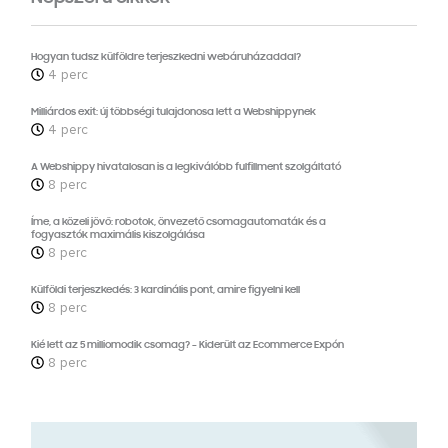
Hogyan tudsz külföldre terjeszkedni webáruházaddal?
4 perc
Milliárdos exit: új többségi tulajdonosa lett a Webshippynek
4 perc
A Webshippy hivatalosan is a legkiválóbb fulfillment szolgáltató
8 perc
Íme, a közeli jövő: robotok, önvezető csomagautomaták és a
fogyasztók maximális kiszolgálása
8 perc
Külföldi terjeszkedés: 3 kardinális pont, amire figyelni kell
8 perc
Kié lett az 5 milliomodik csomag? – Kiderült az Ecommerce Expón
8 perc