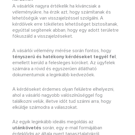
A vásárlók nagyra értékelik ha kíváncsiak a
véleményükre, ha érzik azt, hogy számítanak és
lehetőségük van visszajelzéssel szolgálni. A
kérdőívek erre tökéletes lehetőséget biztosítanak,
egyúttal segítenek abban, hogy egy adott területre
fókuszáld a visszajelzéseket.
A vásárlói vélemény mérése során fontos, hogy
tényszerű és hatékony kérdéseket tegyél fel
,
emellett kerüld a felesleges köröket. Az ügyfelek
számára a rövid és egyszerűen átlátható
dokumentumok a leginkább kedvezőek.
A kérdéseket érdemes olyan felületre elhelyezni,
ahol a vásárló nagyobb valószínűséggel fog
találkozni velük, illetve időt tud szánni arra, hogy
elküldje számodra a válaszokat.
Az egyik leginkább ideális megoldás az
utánkövetés
során, egy e-mail formájában
érdeklődni az általa nyert tapasztalatokról.