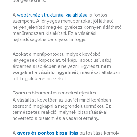
böngészésre is.
A
webáruház struktúrája, kialakítása
is fontos
szempont. A lényeges menüpontokat jól látható
helyen jelenítsd meg és igyekezz könnyen átlátható
menürendszert kialakítani. Ez a vásárlási
hajlandóságot is befolyásolni fogja.
Azokat a menüpontokat, melyek kevésbé
lényegesek (kapcsolat, térkép, “about us”, stb.)
érdemes a láblécben elhelyezni. Egyrészt
nem
vonják el a vásárló figyelmét
, másrészt általában
ott fogják keresni ezeket.
Gyors és hibamentes rendelésteljesítés
A vásárlást követően az ügyfél minél korábban
szeretné megkapni a megrendelt terméket. Ez
természetes reakció, melynek biztosításával
növelhető a bizalom és a vásárlói élmény.
A
gyors és pontos kiszállítás
biztosítása komoly