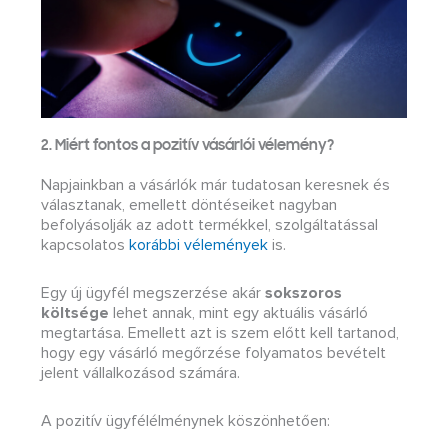
2. Miért fontos a pozitív vásárlói vélemény?
Napjainkban a vásárlók már tudatosan keresnek és
választanak, emellett döntéseiket nagyban
befolyásolják az adott termékkel, szolgáltatással
kapcsolatos
korábbi vélemények
is.
Egy új ügyfél megszerzése akár
sokszoros
költsége
lehet annak, mint egy aktuális vásárló
megtartása. Emellett azt is szem előtt kell tartanod,
hogy egy vásárló megőrzése folyamatos bevételt
jelent vállalkozásod számára.
A pozitív ügyfélélménynek köszönhetően: