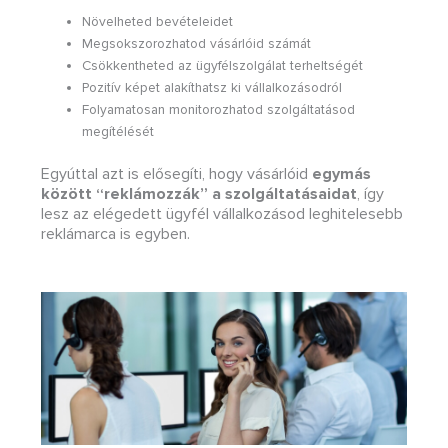
Növelheted bevételeidet
Megsokszorozhatod vásárlóid számát
Csökkentheted az ügyfélszolgálat terheltségét
Pozitív képet alakíthatsz ki vállalkozásodról
Folyamatosan monitorozhatod szolgáltatásod
megítélését
Egyúttal azt is elősegíti, hogy vásárlóid
egymás
között “reklámozzák” a szolgáltatásaidat
, így
lesz az elégedett ügyfél vállalkozásod leghitelesebb
reklámarca is egyben.