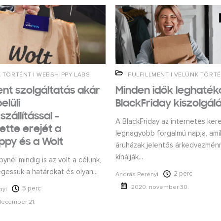
 TÖRTÉNT
|
WEBSHIPPY LABS
FULFILLMENT
|
VELÜNK TÖRT
ment szolgáltatás akár
Minden idők leghaté
elüli
BlackFriday kiszolgál
zállítással –
A BlackFriday az internetes ke
ette erejét a
legnagyobb forgalmú napja, ami
ppy és a Wolt
áruházak jelentős árkedvezmén
kínálják...
nél mindig is az volt a célunk,
gessük a határokat és olyan...
2 perc
András Perényi
2020. november 30.
5 perc
nyi
december 21.