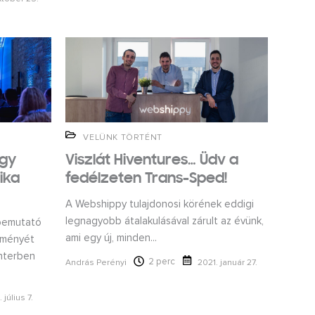
VELÜNK TÖRTÉNT
egy
Viszlát Hiventures… Üdv a
ika
fedélzeten Trans-Sped!
A Webshippy tulajdonosi körének eddigi
legnagyobb átalakulásával zárult az évünk,
 bemutató
ami egy új, minden...
eményét
nterben
2 perc
András Perényi
2021. január 27.
 július 7.