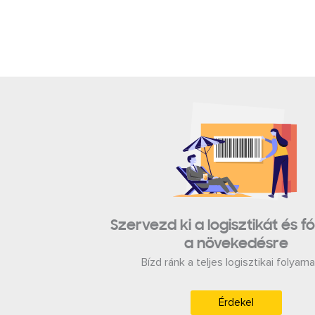
Szervezd ki a logisztikát és f
a növekedésre
Bízd ránk a teljes logisztikai folyama
Érdekel