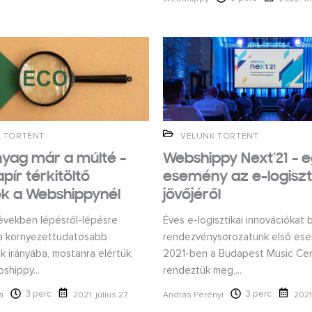
 TÖRTÉNT
VELÜNK TÖRTÉNT
yag már a múlté –
Webshippy Next’21 – 
pír térkitöltő
esemény az e-logiszt
k a Webshippynél
jövőjéről
években lépésről-lépésre
Éves e-logisztikai innovációkat
a környezettudatosabb
rendezvénysorozatunk első es
 irányába, mostanra elértük,
2021-ben a Budapest Music Ce
shippy...
rendeztük meg,...
3 perc
3 perc
a
2021. július 27.
András Perényi
2021.