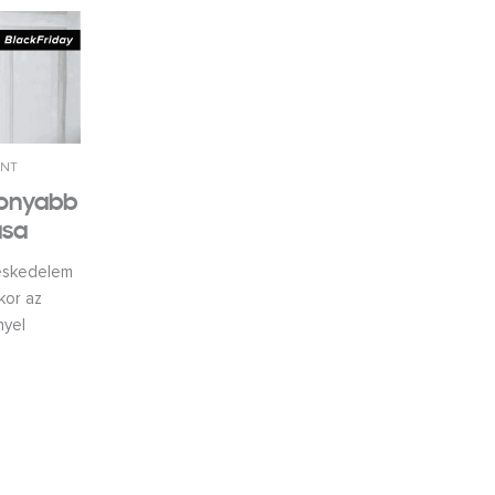
ÉNT
konyabb
ása
reskedelem
kor az
nyel