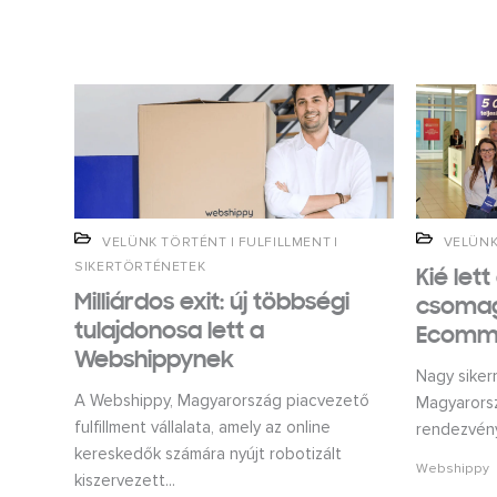
VELÜNK TÖRTÉNT
|
FULFILLMENT
|
VELÜNK
SIKERTÖRTÉNETEK
Kié lett
Milliárdos exit: új többségi
csomag?
tulajdonosa lett a
Ecomm
Webshippynek
Nagy siker
A Webshippy, Magyarország piacvezető
Magyarors
fulfillment vállalata, amely az online
rendezvény
kereskedők számára nyújt robotizált
Webshippy
kiszervezett...