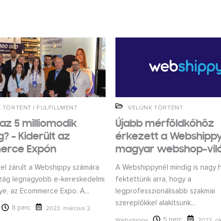
 TÖRTÉNT
|
FULFILLMENT
VELÜNK TÖRTÉNT
 az 5 milliomodik
Újabb mérföldkőhöz
 – Kiderült az
érkezett a Webshippy
erce Expón
magyar webshop-vil
rel zárult a Webshippy számára
A Webshippynél mindig is nagy 
zág legnagyobb e-kereskedelmi
fektettünk arra, hogy a
e, az Ecommerce Expo. A...
legprofesszionálisabb szakmai
szereplőkkel alakítsunk...
8 perc
2023. március 2.
5 perc
Webshippy
2022. o