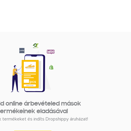
ld online árbevételed mások
termékeinek eladásával
k termékeket és indíts Dropshippy áruházat!