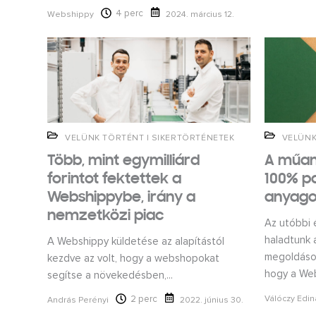
4 perc
Webshippy
2024. március 12.
VELÜNK TÖRTÉNT
|
SIKERTÖRTÉNETEK
VELÜNK
Több, mint egymilliárd
A műan
forintot fektettek a
100% pa
Webshippybe, irány a
anyago
nemzetközi piac
Az utóbbi 
haladtunk 
A Webshippy küldetése az alapítástól
megoldások
kezdve az volt, hogy a webshopokat
hogy a Web
segítse a növekedésben,...
2 perc
Válóczy Edin
András Perényi
2022. június 30.