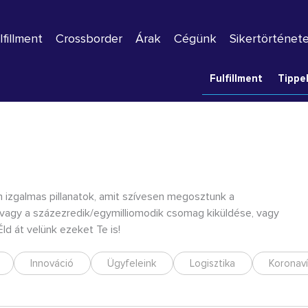
lfillment
Crossborder
Árak
Cégünk
Sikertörténet
Fulfillment
Tippe
 izgalmas pillanatok, amit szívesen megosztunk a
 vagy a százezredik/egymilliomodik csomag kiküldése, vagy
ld át velünk ezeket Te is!
Innováció
Ügyfeleink
Logisztika
Koronaví