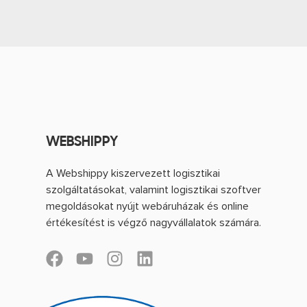
WEBSHIPPY
A Webshippy kiszervezett logisztikai
szolgáltatásokat, valamint logisztikai szoftver
megoldásokat nyújt webáruházak és online
értékesítést is végző nagyvállalatok számára.
F
Y
I
L
a
o
n
i
c
u
s
n