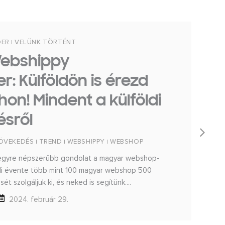
DER
VELÜNK TÖRTÉNT
|
 Webshippy
: Külföldön is érezd
on! Mindent a külföldi
ésről
ÖVEKEDÉS
TREND
WEBSHIPPY
WEBSHOP
|
|
|
s egyre népszerűbb gondolat a magyar webshop-
Mi évente több mint 100 magyar webshop 500
t szolgáljuk ki, és neked is segítünk....
2024. február 29.