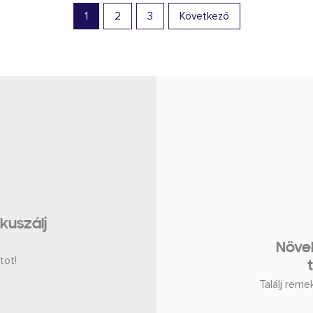
1
2
3
Következő
ókuszálj
Növe
tot!
Találj reme