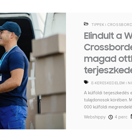
TIPPEK
CROSSBOR
|
Elindult a
Crossborder
magad otth
terjeszked
E-KERESKEDELEM
N
|
A külföldi terjeszkedé
tulajdonosok körében. 
000 külföldi megrendelésé
Webshippy
4 perc