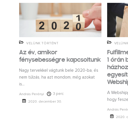
VELÜNK TÖRTÉNT
VELÜNK
Az év, amikor
Fulfill
fénysebességre kapcsoltunk
1 órán b
házhozs
Nagy tervekkel vágtunk bele 2020-ba, és
egyesít
nem túlzás, ha azt mondom, még azokat
Webshi
is...
A Webshippy
3 perc
András Perényi
hogy fesze
2020. december 30.
András Peré
2020. 