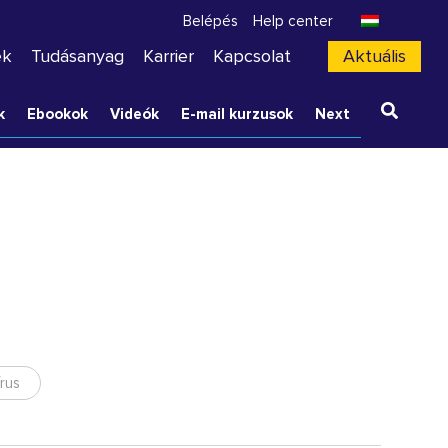
Belépés
Help center
ek
Tudásanyag
Karrier
Kapcsolat
Aktuális
k
Ebookok
Videók
E-mail kurzusok
Next
rus