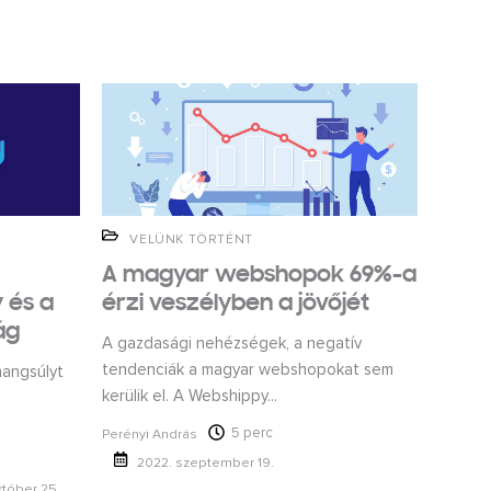
VELÜNK TÖRTÉNT
A magyar webshopok 69%-a
 és a
érzi veszélyben a jövőjét
ág
A gazdasági nehézségek, a negatív
tendenciák a magyar webshopokat sem
hangsúlyt
kerülik el. A Webshippy...
5 perc
Perényi András
2022. szeptember 19.
któber 25.